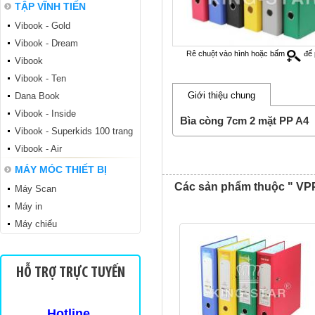
TẬP VĨNH TIẾN
Vibook - Gold
Vibook - Dream
Rê chuột vào hình hoặc bấm
để 
Vibook
Vibook - Ten
Giới thiệu chung
Dana Book
Vibook - Inside
Tập sinh viên TSV
Bìa còng 7cm 2 mặt PP A4
Vibook - Superkids 100 trang
Vibook - Air
MÁY MÓC THIẾT BỊ
Các sản phẩm thuộc " VPP
Máy Scan
Máy in
Máy chiếu
Sinh viên TKN 200
HỖ TRỢ TRỰC TUYẾN
Hotline