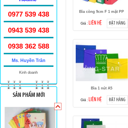
Bìa còng 9cm F 1 mặt PP
0977 539 438
LIÊN HỆ
ĐẶT HÀNG
Giá :
0943 539 438
Sinh viên TKN 160
0938 362 588
Ms. Huyền Trân
Kinh doanh
Bìa 1 nút A5
Sinh viên 100 trang
SẢN PHẨM MỚI
LIÊN HỆ
ĐẶT HÀNG
Giá :