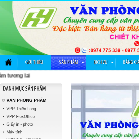
GỠ KIM BẤM TTH 029
GIỚI THIỆU
SẢN PHẨM
DỊCH VỤ
BẢNG GI
ơng lai
Tập kiểm tra Vibook
DANH MỤC SẢN PHẨM
VĂN PHÒNG PHẨM
VPP Thiên Long
VPP FlexOffice
Giấy in - photo
Máy tính