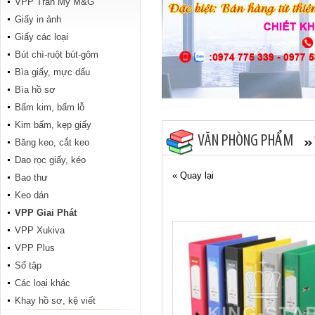
VPP Trân Mỹ M&G
Tập Tranh đông hồ 200 trang
Giấy in ảnh
Giấy các loại
Bút chì-ruột bút-gôm
Bìa giấy, mực dấu
Bìa hồ sơ
Bấm kim, bấm lỗ
Kim bấm, kẹp giấy
VĂN PHÒNG PHẨM
Băng keo, cắt keo
ABC Hiệp Phong 96 trang
Dao rọc giấy, kéo
« Quay lại
Bao thư
Keo dán
VPP Giai Phát
VPP Xukiva
VPP Plus
Sổ tập
Các loại khác
Conan 96 trang
Khay hồ sơ, kệ viết