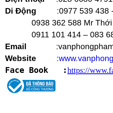
Di Động
:0977 539 438 
0938 362 588 Mr Thới
0911 101 414 – 083 6
Email
:vanphongpha
Website
:
www.vanphong
Face Book
:
https://www.