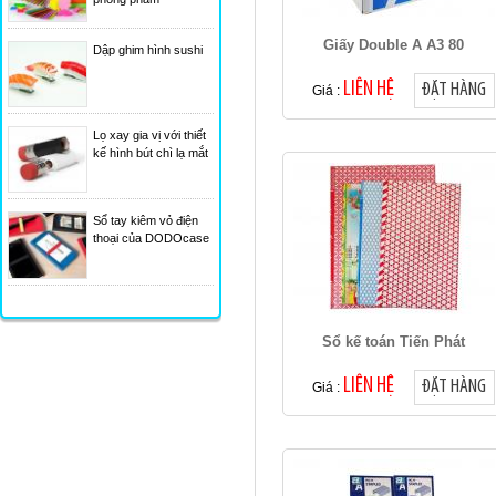
Giấy Double A A3 80
Dập ghim hình sushi
LIÊN HỆ
ĐẶT HÀNG
Giá :
Lọ xay gia vị với thiết
kế hình bút chì lạ mắt
Sổ tay kiêm vỏ điện
thoại của DODOcase
Sổ kế toán Tiến Phát
LIÊN HỆ
ĐẶT HÀNG
Giá :