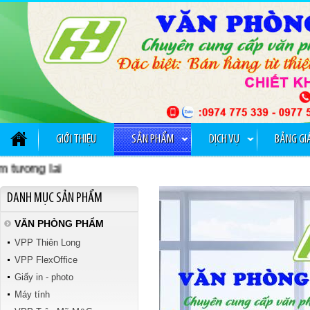
GỠ KIM BẤM TTH 029
GIỚI THIỆU
SẢN PHẨM
DỊCH VỤ
BẢNG GI
ơng lai
Tập kiểm tra Vibook
DANH MỤC SẢN PHẨM
VĂN PHÒNG PHẨM
VPP Thiên Long
VPP FlexOffice
Giấy in - photo
Máy tính