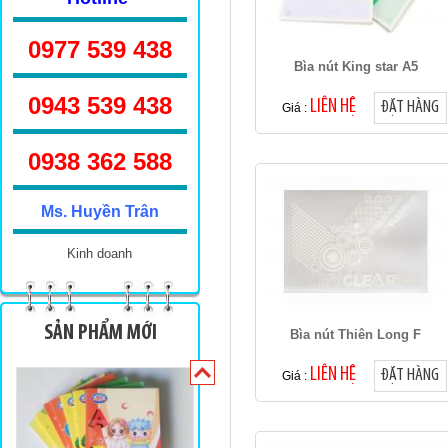
0977 539 438
Bìa nút King star A5
0943 539 438
LIÊN HỆ
ĐẶT HÀNG
Giá :
Sinh viên TKN 160
0938 362 588
Ms. Huyền Trân
Kinh doanh
Sinh viên 100 trang
SẢN PHẨM MỚI
Bìa nút Thiên Long F
LIÊN HỆ
ĐẶT HÀNG
Giá :