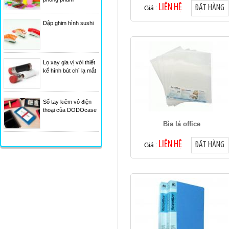
LIÊN HỆ
ĐẶT HÀNG
Giá :
Dập ghim hình sushi
Lọ xay gia vị với thiết
kế hình bút chì lạ mắt
Sổ tay kiêm vỏ điện
thoại của DODOcase
Bìa lá office
LIÊN HỆ
ĐẶT HÀNG
Giá :