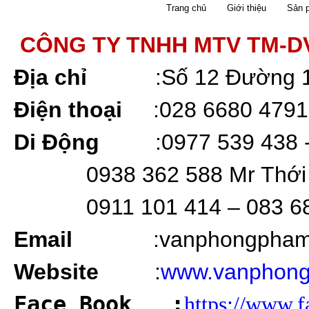
Trang chủ
Giới thiệu
Sản 
CÔNG TY TNHH MTV TM-D
Địa chỉ
:
Số 12 Đường 
Điện thoại
:
028 6680 4791
Di Động
:0977 539 438 
0938 362 588 Mr Thới
0911 101 414 – 083 6
Email
:vanphongpha
Website
:
www.vanphong
Face Book
:
https://www.