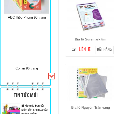
ABC Hiệp Phong 96 trang
Bìa lổ Suremark tím
LIÊN HỆ
ĐẶT HÀNG
Giá :
Conan 96 trang
TIN TỨC MỚI
Bí kíp giúp bạn tiết
Bìa lổ Nguyên Trần vàng
kiệm tiền khi mua văn
phòng phẩm