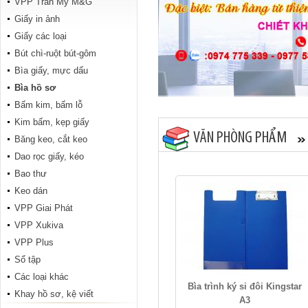
VPP Trân Mỹ M&G
Tập Tranh đông hồ 200 trang
Giấy in ảnh
Giấy các loại
Bút chì-ruột bút-gôm
Bìa giấy, mực dấu
Bìa hồ sơ
Bấm kim, bấm lỗ
Kim bấm, kẹp giấy
VĂN PHÒNG PHẨM
Băng keo, cắt keo
ABC Hiệp Phong 96 trang
Dao rọc giấy, kéo
Bao thư
Keo dán
VPP Giai Phát
VPP Xukiva
VPP Plus
Sổ tập
Các loại khác
Conan 96 trang
Bìa trình ký si đôi Kingstar
Khay hồ sơ, kệ viết
A3