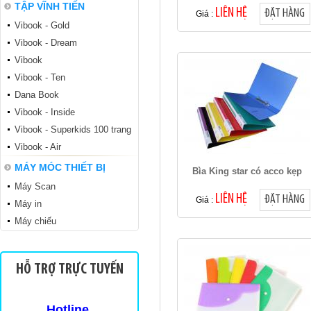
TẬP VĨNH TIẾN
LIÊN HỆ
ĐẶT HÀNG
Giá :
Vibook - Gold
Vibook - Dream
Vibook
Vibook - Ten
Dana Book
Vibook - Inside
Tập sinh viên TSV
Vibook - Superkids 100 trang
Vibook - Air
MÁY MÓC THIẾT BỊ
Bìa King star có acco kẹp
Máy Scan
LIÊN HỆ
ĐẶT HÀNG
Giá :
Máy in
Máy chiếu
Sinh viên TKN 200
HỖ TRỢ TRỰC TUYẾN
Hotline