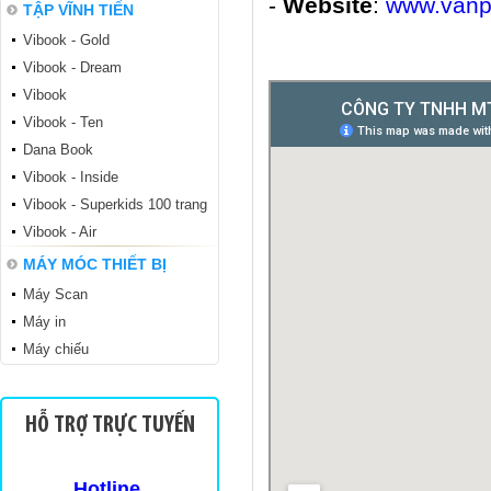
-
Website
:
www.vanp
TẬP VĨNH TIẾN
Vibook - Gold
Vibook - Dream
Vibook
Vibook - Ten
Dana Book
Vibook - Inside
Tập sinh viên TSV
Vibook - Superkids 100 trang
Vibook - Air
MÁY MÓC THIẾT BỊ
Máy Scan
Máy in
Máy chiếu
Sinh viên TKN 200
HỖ TRỢ TRỰC TUYẾN
Hotline