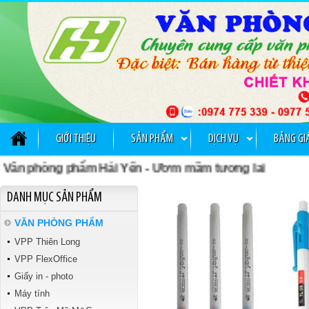
GỠ KIM BẤM TTH 029
GIỚI THIỆU
SẢN PHẨM
DỊCH VỤ
BẢNG GI
n phòng phẩm Hải Yến - Ươm mầm tương lai
Tập kiểm tra Vibook
DANH MỤC SẢN PHẨM
VĂN PHÒNG PHẨM
VPP Thiên Long
VPP FlexOffice
Giấy in - photo
Máy tính