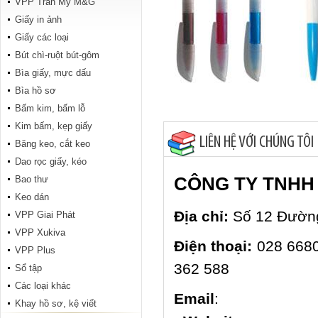
VPP Trân Mỹ M&G
Tập Tranh đông hồ 200 trang
Giấy in ảnh
Giấy các loại
Bút chì-ruột bút-gôm
Bìa giấy, mực dấu
Bìa hồ sơ
Bấm kim, bấm lỗ
Kim bấm, kẹp giấy
LIÊN HỆ VỚI CHÚNG TÔI
Băng keo, cắt keo
ABC Hiệp Phong 96 trang
Dao rọc giấy, kéo
CÔNG TY TNHH
Bao thư
Keo dán
Địa chỉ:
Số 12 Đường
VPP Giai Phát
VPP Xukiva
Điện thoại:
028 6680
VPP Plus
362 588
Sổ tập
Các loại khác
Conan 96 trang
Email
: vanph
Khay hồ sơ, kệ viết