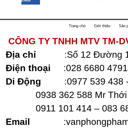
Trang chủ
Giới thiệu
Sản 
CÔNG TY TNHH MTV TM-D
Địa chỉ
:
Số 12 Đường 
Điện thoại
:
028 6680 4791
Di Động
:0977 539 438 
0938 362 588 Mr Thới
0911 101 414 – 083 6
Email
:vanphongpha