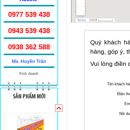
0977 539 438
0943 539 438
Sinh viên TKN 160
Quý khách hàn
0938 362 588
hàng, góp ý, 
Ms. Huyền Trân
Vui lòng điền
Kinh doanh
Tên khách h
Sinh viên 100 trang
Điện th
SẢN PHẨM MỚI
Em
Nội d